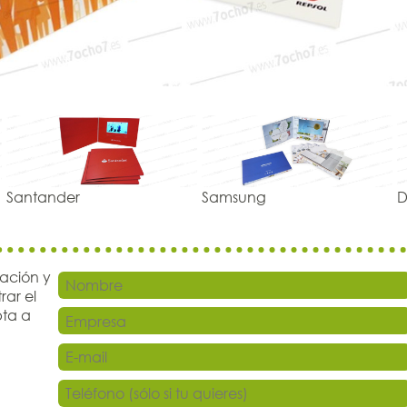
Santander
Samsung
D
mación y
ar el
pta a