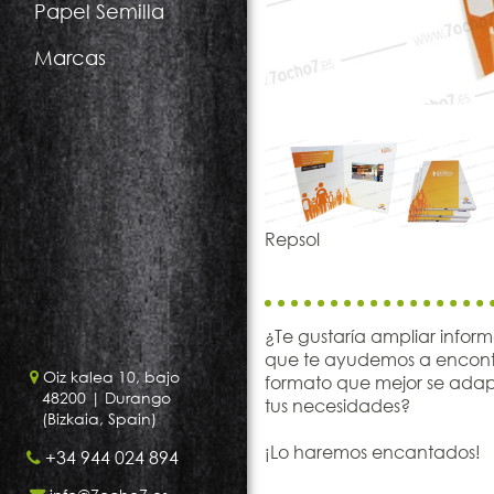
Papel Semilla
Marcas
Repsol
¿Te gustaría ampliar infor
que te ayudemos a encontr
Oiz kalea 10, bajo
formato que mejor se ada
48200
| Durango
tus necesidades?
(Bizkaia, Spain)
¡Lo haremos encantados!
+34 944 024 894