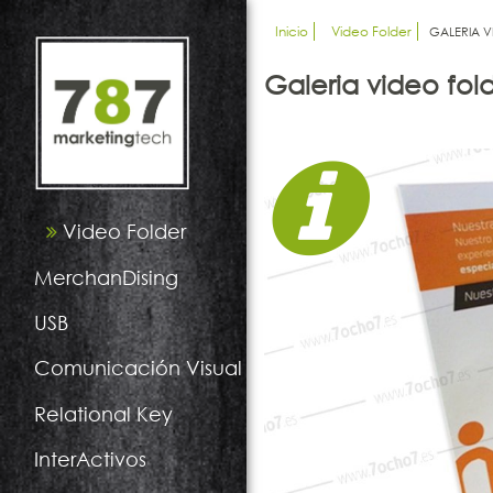
Inicio
Video Folder
GALERIA V
Galeria video fol
Video Folder
MerchanDising
USB
Comunicación Visual
Relational Key
InterActivos