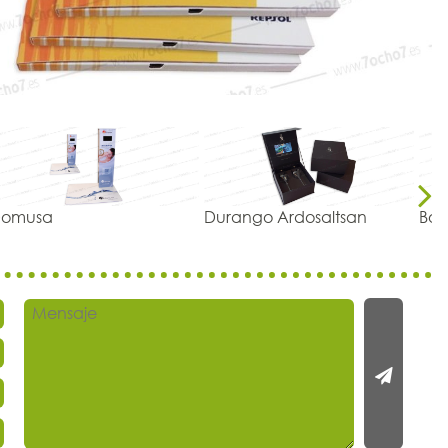
omusa
Durango Ardosaltsan
Bos
Next