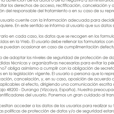
citar los derechos de acceso, rectificación, cancelación y 
ión del responsable del tratamiento o en su caso de su repr
suario cuente con la información adecuada para decidir de 
equiere. En este sentido se informa al usuario que sus dato
rario en cada caso, los datos que se recogen en los formul
lecidos en la Web. El usuario debe rellenar los formularios
que puedan ocasionar en caso de cumplimentación defectuo
 de adoptar los niveles de seguridad de protección de dato
didas técnicas y organizativas necesarias para evitar la pé
o7 obliga asimismo a cumplir con la obligación de secreto 
en la legislación vigente. El usuario o persona que lo rep
cación, cancelación, y, en su caso, oposición de acuerdo 
plicables al efecto, dirigiendo una comunicación escrita
bajo 48200 - Durango (Vizcaya, España)
.
Nuestra preocupac
ntificadores del usuario. Ponemos un gran cuidado al trans
sitan acceder a los datos de los usuarios para realizar su
 políticas de protección de datos y/o de seguridad estará 