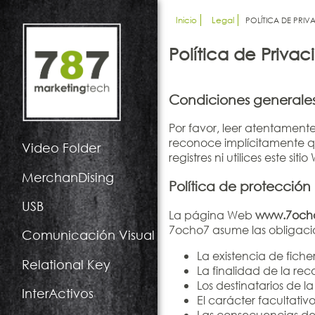
Inicio
Legal
POLÍTICA DE PRIV
Política de Priva
Condiciones generales
Por favor, leer atentamente 
reconoce implícitamente qu
Video Folder
registres ni utilices este siti
MerchanDising
Política de protección
USB
La página Web
www.7ocho
7ocho7 asume las obligacio
Comunicación Visual
La existencia de fich
Relational Key
La finalidad de la re
Los destinatarios de l
InterActivos
El carácter facultati
Las consecuencias de l