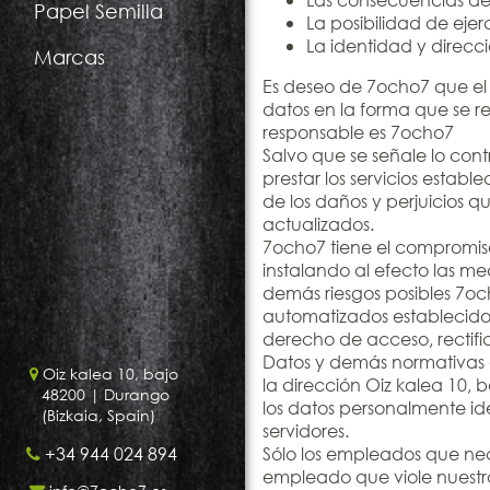
Papel Semilla
La posibilidad de ejer
La identidad y direcc
Marcas
Es deseo de 7ocho7 que el u
datos en la forma que se r
responsable es 7ocho7
Salvo que se señale lo cont
prestar los servicios estab
de los daños y perjuicios 
actualizados.
7ocho7 tiene el compromiso
instalando al efecto las me
demás riesgos posibles 7och
automatizados establecidos 
derecho de acceso, rectifi
Datos y demás normativas a
Oiz kalea 10, bajo
la dirección
Oiz kalea 10, 
48200
| Durango
los datos personalmente ide
(Bizkaia, Spain)
servidores.
+34 944 024 894
Sólo los empleados que nece
empleado que viole nuestras