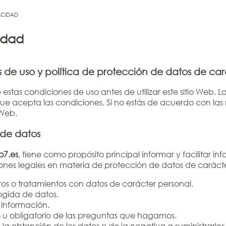
ACIDAD
cidad
 de uso y política de protección de datos de car
estas condiciones de uso antes de utilizar este sitio Web. L
e acepta las condiciones. Si no estás de acuerdo con las
o Web.
 de datos
7.es
, tiene como propósito principal informar y facilitar i
nes legales en materia de protección de datos de carácter
eros o tratamientos con datos de carácter personal.
cogida de datos.
a información.
vo u obligatorio de las preguntas que hagamos.
a obtención de los datos o de la negativa a suministrarlos