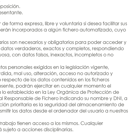
oposición.
esentante.
forma expresa, libre y voluntaria si desea facilitar sus
s serán incorporados a algún fichero automatizado, cuyo
arios son necesarios y obligatorios para poder acceder y
 con datos verdaderos, exactos y completos, respondiendo
sa, con datos falsos, inexactos, incompletos o no
s personales exigidos en la legislación vigente,
rdida, mal uso, alteración, acceso no autorizado y
respecto de los datos contenidos en los ficheros
resente, podrán ejercitar en cualquier momento el
a lo establecido en la Ley Orgánica de Protección de
 al Responsable de Fichero indicando su nombre y DNI, a
ión prioritaria es la seguridad del almacenamiento de
mitir los datos desde el ordenador del usuario a nuestros
 trabajo tienen acceso a los mismos. Cualquier
sujeto a acciones disciplinarias.