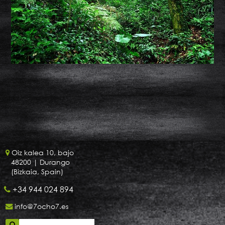
Oiz kalea 10, bajo
48200
| Durango
(Bizkaia, Spain)
+34 944 024 894
info@7ocho7.es