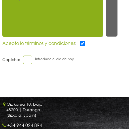
Acepto lo términos y condiciones
:
Introduce el día de hoy.
Captcha:
Oiz kalea 10, bajo
48200
| Durango
(Bizkaia, Spain)
+34 944 024 894