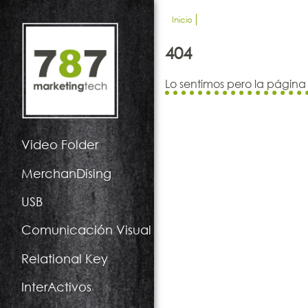
Inicio
404
Lo sentimos pero la página
Video Folder
MerchanDising
USB
Comunicación Visual
Relational Key
InterActivos