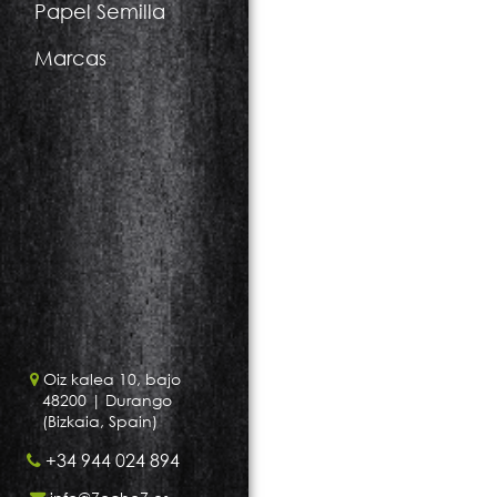
Papel Semilla
Marcas
Oiz kalea 10, bajo
48200
| Durango
(Bizkaia, Spain)
+34 944 024 894